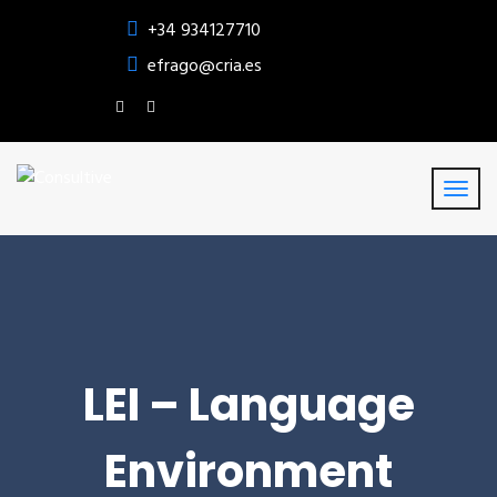
+34 934127710
efrago@cria.es
LEI – Language
Environment